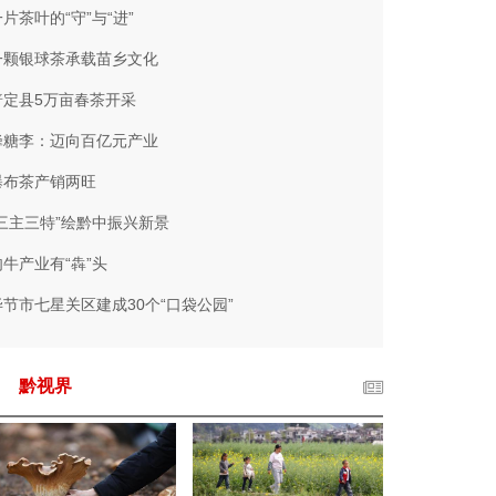
片茶叶的“守”与“进”
一颗银球茶承载苗乡文化
普定县5万亩春茶开采
蜂糖李：迈向百亿元产业
瀑布茶产销两旺
“三主三特”绘黔中振兴新景
肉牛产业有“犇”头
毕节市七星关区建成30个“口袋公园”
黔视界