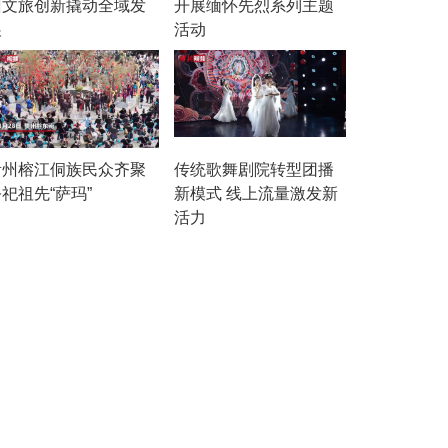
州文旅创新撬动全域发
开展缅怀先烈系列主题
展
活动
贵州榕江侗族民众齐聚
传统歌舞剧院转型团播
祀祖先“萨玛”
新模式 线上流量激发新
活力