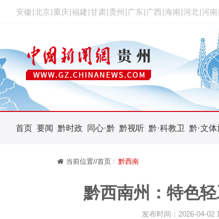
安徽
|
北京
|
重庆
|
福建
|
甘肃
|
贵州
|
广东
|
广西
|
海南
|
河北
|
河南
首页
要闻
黔时政
同心·黔
黔视听
黔·科教卫
黔·文体
当前位置//首页
黔西南
黔西南州：特色轻
发布时间：2026-04-02 11