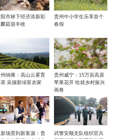
贵阳市林下经济添新彩
贵州中小学生乐享首个
麒麟菇迎丰收
春假
贵州纳雍：高山云雾育
贵州威宁：15万亩高原
春茶 采撷新绿富农家
苹果花开 绘就乡村振兴
画卷
从新场景到新客源：贵
武警安顺支队组织官兵