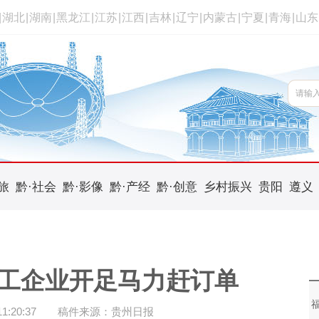
|
湖北
|
湖南
|
黑龙江
|
江苏
|
江西
|
吉林
|
辽宁
|
内蒙古
|
宁夏
|
青海
|
山东
旅
黔·社会
黔·影像
黔·产经
黔·创意
乡村振兴
贵阳
遵义
工企业开足马力赶订单
:20:37
稿件来源：贵州日报