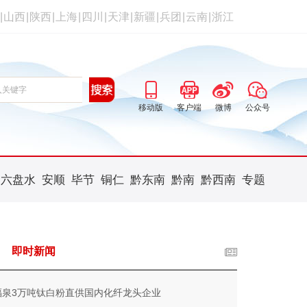
|
山西
|
陕西
|
上海
|
四川
|
天津
|
新疆
|
兵团
|
云南
|
浙江
移动版
客户端
微博
公众号
六盘水
安顺
毕节
铜仁
黔东南
黔南
黔西南
专题
即时新闻
福泉3万吨钛白粉直供国内化纤龙头企业