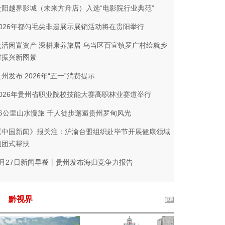
贵阳越界影城（未来方舟店）入选“电影院行业典范”
2026年都匀毛尖非遗展示展销活动将在贵阳举行‌
盘活闲置资产 深耕康养旅居 乌当区百宜镇罗广村绘就乡
村振兴新图景
贵州发布 2026年“五一”消费提示
2026年贵州省职业院校技能大赛高职林业赛道举行
26公里山水慢旅 千人徒步邂逅贵州罗甸风光
《中国新闻》报关注：沪渝台盟组织赴毕节开展健康领域
组团式帮扶
4月27日新闻早餐丨贵州发布海归竞争力报告
黔视界