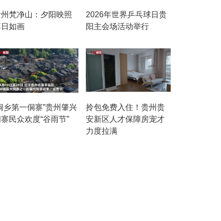
贵州梵净山：夕阳映照
2026年世界乒乓球日贵
落日如画
阳主会场活动举行
“侗乡第一侗寨”贵州肇兴
拎包免费入住！贵州贵
寨民众欢度“谷雨节”
安新区人才保障房宠才
力度拉满