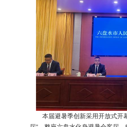
本届避暑季创新采用开放式开幕模
厅”，整座六盘水化身避暑会客厅。