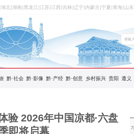
|
湖北
|
湖南
|
黑龙江
|
江苏
|
江西
|
吉林
|
辽宁
|
内蒙古
|
宁夏
|
青海
|
山东
旅
黔·社会
黔·影像
黔·产经
黔·创意
乡村振兴
贵阳
遵义
度体验 2026年中国凉都·六盘
季即将启幕