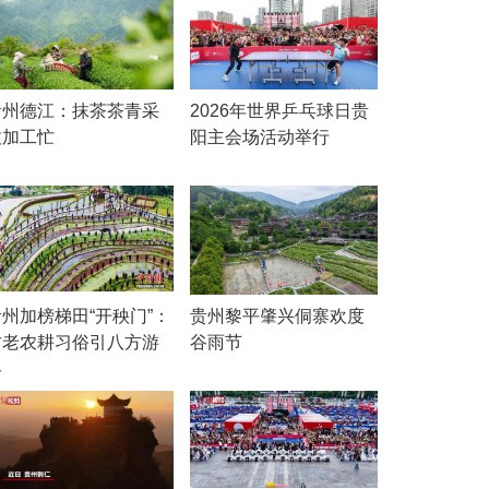
贵州德江：抹茶茶青采
2026年世界乒乓球日贵
收加工忙
阳主会场活动举行
贵州加榜梯田“开秧门”：
贵州黎平肇兴侗寨欢度
古老农耕习俗引八方游
谷雨节
客