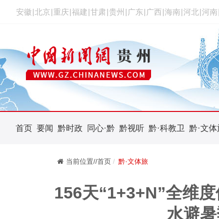
安徽
|
北京
|
重庆
|
福建
|
甘肃
|
贵州
|
广东
|
广西
|
海南
|
河北
|
河南
首页
要闻
黔时政
同心·黔
黔视听
黔·科教卫
黔·文体
当前位置//首页
黔·文体旅
156天“1+3+N”全维
水避暑