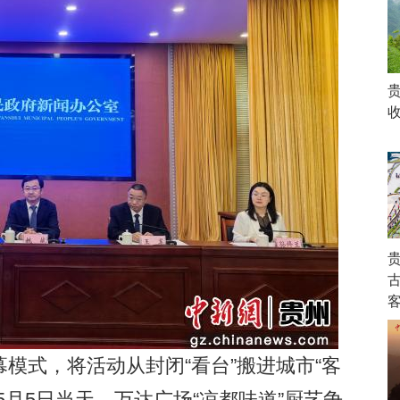
式，将活动从封闭“看台”搬进城市“客
5月5日当天，万达广场“凉都味道”厨艺争