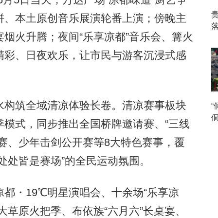
拼、本土原创音乐展演轮番上演；傍晚主
烟火升腾；夜间“乐享凉都”音乐会、篝火
精彩、日夜欢乐，让市民与游客沉浸式感
构筑全域清凉体验长卷。清凉赛事板块
侗
季模式，同步推出全国桥牌邀请赛、“三线
赛、少年击剑公开赛等8大特色赛事，覆
处处皆是赛场”的全民运动氛围。
・19℃明星演唱会、十余场“乐享凉
大草原火把季、布依族“六月六”长桌宴、