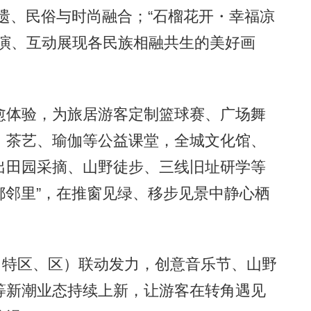
非遗、民俗与时尚融合；“石榴花开・幸福凉
展演、互动展现各民族相融共生的美好画
体验，为旅居游客定制篮球赛、广场舞
、茶艺、瑜伽等公益课堂，全城文化馆、
出田园采摘、山野徒步、三线旧址研学等
凉都邻里”，在推窗见绿、移步见景中静心栖
特区、区）联动发力，创意音乐节、山野
等新潮业态持续上新，让游客在转角遇见