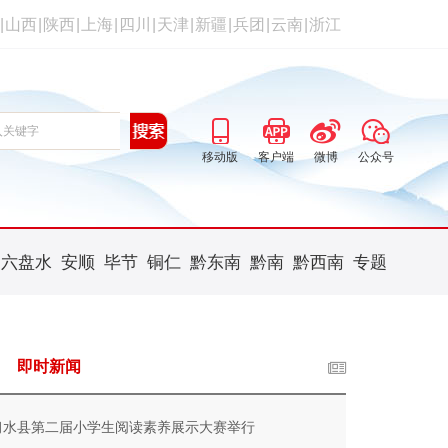
|
山西
|
陕西
|
上海
|
四川
|
天津
|
新疆
|
兵团
|
云南
|
浙江
移动版
客户端
微博
公众号
六盘水
安顺
毕节
铜仁
黔东南
黔南
黔西南
专题
即时新闻
习水县第二届小学生阅读素养展示大赛举行