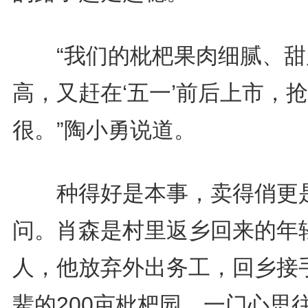
“我们的枇杷果肉细腻、甜
高，又赶在‘五一’前后上市，
很。”陶小勇说道。
种得好是本事，卖得俏更
问。肖森是村里返乡回来的年
人，他放弃外出务工，回乡接
辈的200亩枇杷园，一门心思