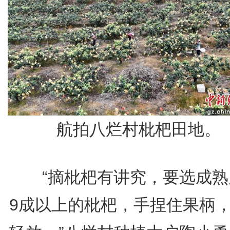
航拍八烂村枇杷田地。
“摘枇杷有讲究，要选成熟
9成以上的枇杷，手捏住果柄