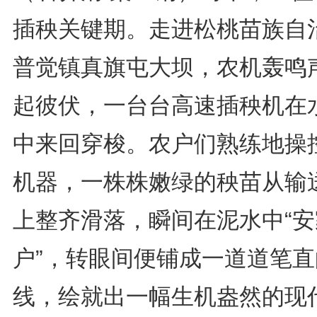
插秧关键期。走进松桃苗族自
普觉镇真旗屯大坝，农机轰鸣
起彼伏，一台台高速插秧机在
中来回穿梭。农户们熟练地操
机器，一株株嫩绿的秧苗从输
上整齐滑落，瞬间在泥水中“安
户”，转眼间便铺成一道道笔直
线，绘就出一幅生机盎然的现