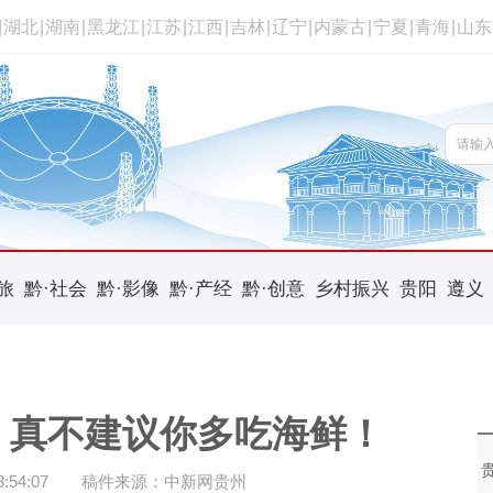
|
湖北
|
湖南
|
黑龙江
|
江苏
|
江西
|
吉林
|
辽宁
|
内蒙古
|
宁夏
|
青海
|
山东
旅
黔·社会
黔·影像
黔·产经
黔·创意
乡村振兴
贵阳
遵义
| 真不建议你多吃海鲜！
54:07
稿件来源：中新网贵州