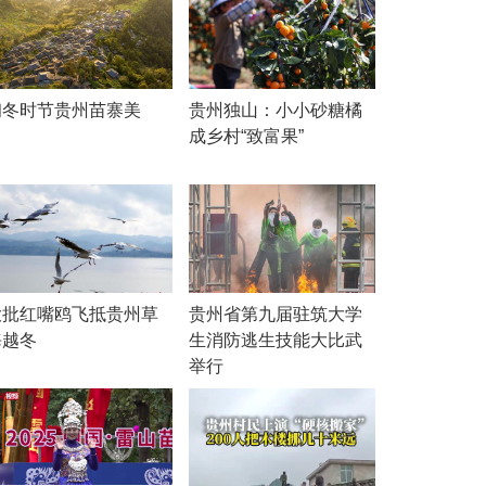
初冬时节贵州苗寨美
贵州独山：小小砂糖橘
成乡村“致富果”
大批红嘴鸥飞抵贵州草
贵州省第九届驻筑大学
海越冬
生消防逃生技能大比武
举行