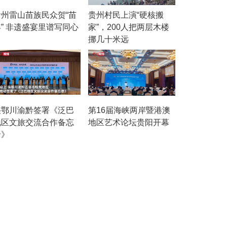
贵州雷山苗族民众贺“苗
贵州村民上演“硬核搬
年” 非遗盛宴里谱写同心
家”，200人把两层木楼
曲
挪几十米远
陕鄂川渝黔签署《泛巴
第16届海峡两岸暨港澳
地区文旅交流合作备忘
地区艺术论坛贵阳开幕
录》