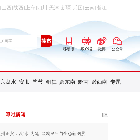
|
山西
|
陕西
|
上海
|
四川
|
天津
|
新疆
|
兵团
|
云南
|
浙江
移动版
客户端
微博
公众号
六盘水
安顺
毕节
铜仁
黔东南
黔南
黔西南
专题
即时新闻
贵州正安：以“水”为笔 绘就民生与生态新图景