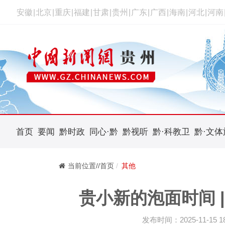
安徽
|
北京
|
重庆
|
福建
|
甘肃
|
贵州
|
广东
|
广西
|
海南
|
河北
|
河南
首页
要闻
黔时政
同心·黔
黔视听
黔·科教卫
黔·文体
当前位置//首页
其他
贵小新的泡面时间 
发布时间：2025-11-15 18: