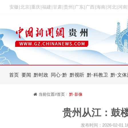
安徽
|
北京
|
重庆
|
福建
|
甘肃
|
贵州
|
广东
|
广西
|
海南
|
河北
|
河南
首页
要闻
黔时政
同心·黔
黔视听
黔·科教卫
黔·文体
当前位置//首页
黔·影像
贵州从江：鼓楼
发布时间：2026-02-01 16: