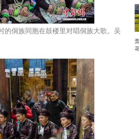
村的侗族同胞在鼓楼里对唱侗族大歌。吴