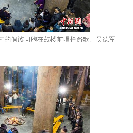
村的侗族同胞在鼓楼前唱拦路歌。吴德军