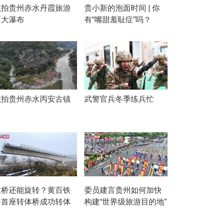
航拍贵州赤水丹霞旅游
贵小新的泡面时间 | 你
区大瀑布
有“嘴甜羞耻症”吗？
航拍贵州赤水丙安古镇
武警官兵冬季练兵忙
大桥还能旋转？黄百铁
委员建言贵州如何加快
路首座转体桥成功转体
构建“世界级旅游目的地”