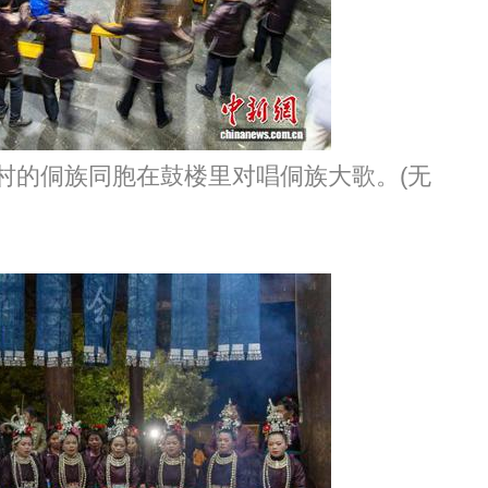
村的侗族同胞在鼓楼里对唱侗族大歌。(无