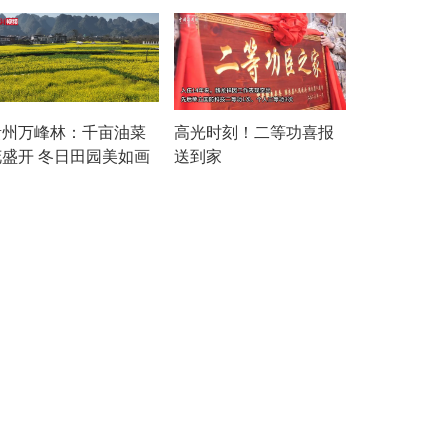
贵州万峰林：千亩油菜
高光时刻！二等功喜报
花盛开 冬日田园美如画
送到家