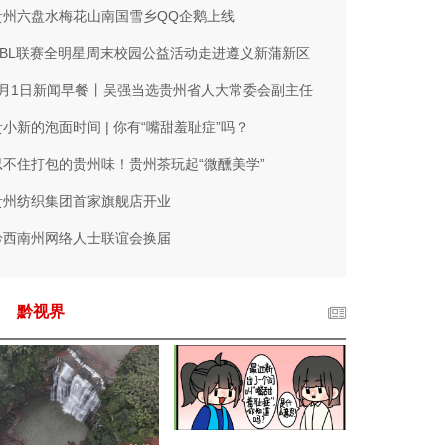
贵州六盘水梅花山南国雪乡QQ企鹅上线
NBL联赛全明星周末校园公益活动走进遵义新蒲新区
2月1日新闻早餐丨吴强当选贵州省人大常委会副主任
贵小新的泡面时间 | 你有“嘴甜羞耻症”吗？
忍不住打包的贵州味！贵州茶玩起“微醺美学”
贵州纺织集团首家旗舰店开业
黔西南州网络人士联谊会换届
黔视界