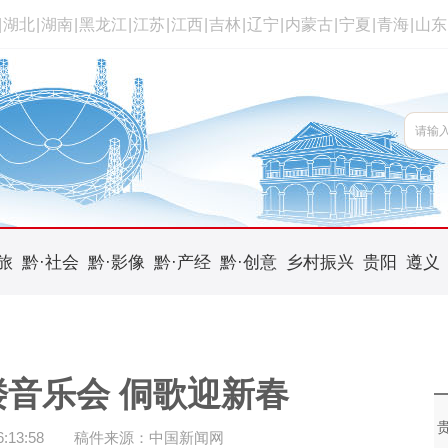
|
湖北
|
湖南
|
黑龙江
|
江苏
|
江西
|
吉林
|
辽宁
|
内蒙古
|
宁夏
|
青海
|
山东
旅
黔·社会
黔·影像
黔·产经
黔·创意
乡村振兴
贵阳
遵义
音乐会 侗歌迎新春
13:58
稿件来源：中国新闻网