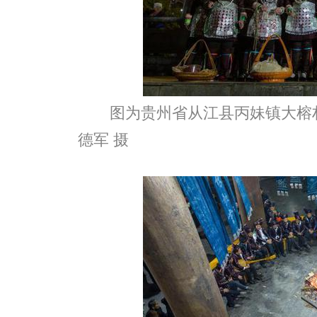
图为贵州省从江县丙妹镇大榕
德军 摄