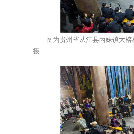
图为贵州省从江县丙妹镇大榕
摄