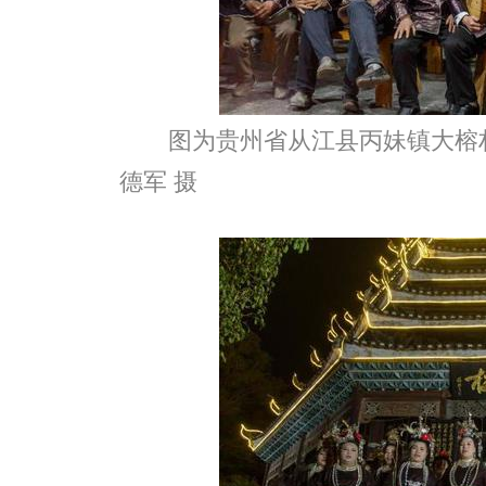
图为贵州省从江县丙妹镇大榕
德军 摄