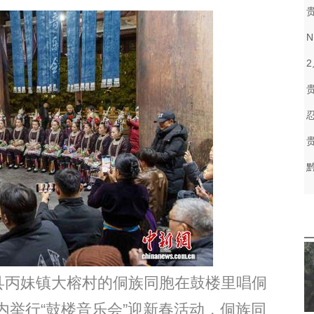
江县丙妹镇大榕村的侗族同胞在鼓楼里唱侗
举行“鼓楼音乐会”迎新春活动，侗族同