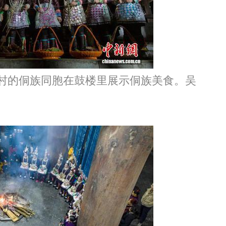
村的侗族同胞在鼓楼里展示侗族美食。吴