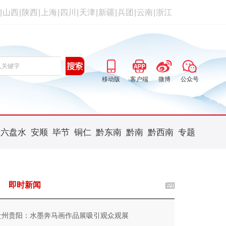
|
山西
|
陕西
|
上海
|
四川
|
天津
|
新疆
|
兵团
|
云南
|
浙江
移动版
客户端
微博
公众号
六盘水
安顺
毕节
铜仁
黔东南
黔南
黔西南
专题
即时新闻
贵州贵阳：水墨奔马画作品展吸引观众观展