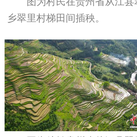
图为村民在贵州省从江县
乡翠里村梯田间插秧。