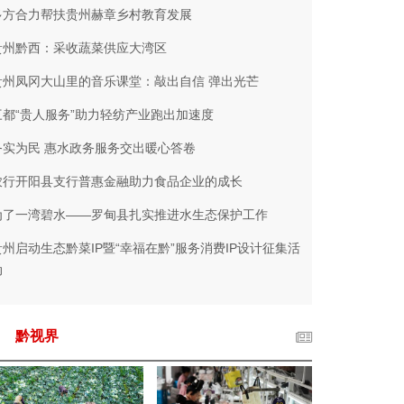
多方合力帮扶贵州赫章乡村教育发展
贵州黔西：采收蔬菜供应大湾区
贵州凤冈大山里的音乐课堂：敲出自信 弹出光芒
三都“贵人服务”助力轻纺产业跑出加速度
务实为民 惠水政务服务交出暖心答卷
农行开阳县支行普惠金融助力食品企业的成长
为了一湾碧水——罗甸县扎实推进水生态保护工作
贵州启动生态黔菜IP暨“幸福在黔”服务消费IP设计征集活
动
黔视界