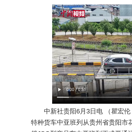
中新社贵阳6月3日电 （瞿宏伦 
特种货车中亚班列从贵州省贵阳市