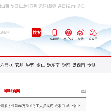
|
山西
|
陕西
|
上海
|
四川
|
天津
|
新疆
|
兵团
|
云南
|
浙江
移动版
客户端
微博
公众号
六盘水
安顺
毕节
铜仁
黔东南
黔南
黔西南
专题
即时新闻
贵州服务保障80万跨省务工人员实现“近家门”就业创业