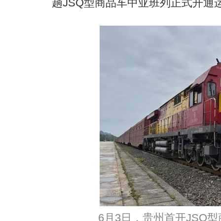
趟JSQ型商品车中亚班列正式开通
6月3日，贵州首开JSQ型