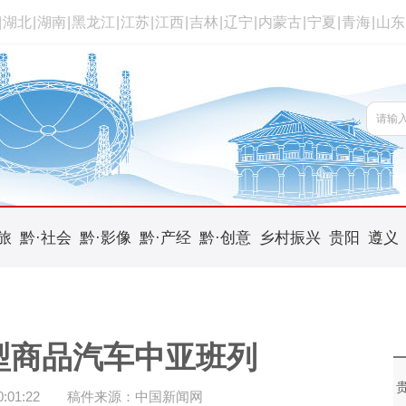
|
湖北
|
湖南
|
黑龙江
|
江苏
|
江西
|
吉林
|
辽宁
|
内蒙古
|
宁夏
|
青海
|
山东
旅
黔·社会
黔·影像
黔·产经
黔·创意
乡村振兴
贵阳
遵义
型商品汽车中亚班列
01:22
稿件来源：中国新闻网