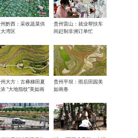
贵州黔西：采收蔬菜供
贵州雷山：就业帮扶车
应大湾区
间赶制非洲订单忙
贵州大方：古彝梯田夏
贵州平坝：雨后田园美
浓 “大地指纹”美如画
如画卷