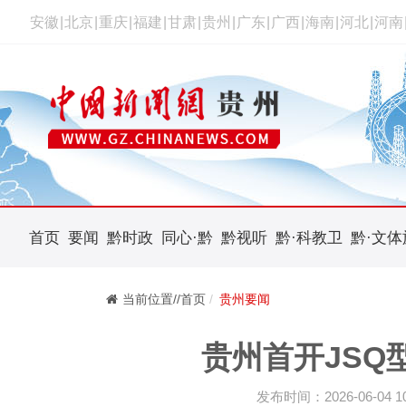
安徽
|
北京
|
重庆
|
福建
|
甘肃
|
贵州
|
广东
|
广西
|
海南
|
河北
|
河南
首页
要闻
黔时政
同心·黔
黔视听
黔·科教卫
黔·文体
当前位置//首页
贵州要闻
贵州首开JSQ
发布时间：2026-06-04 10: