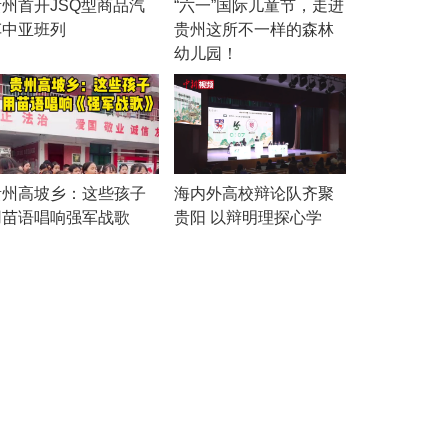
贵州首开JSQ型商品汽
“六一”国际儿童节，走进
车中亚班列
贵州这所不一样的森林
幼儿园！
贵州高坡乡：这些孩子
海内外高校辩论队齐聚
用苗语唱响强军战歌
贵阳 以辩明理探心学