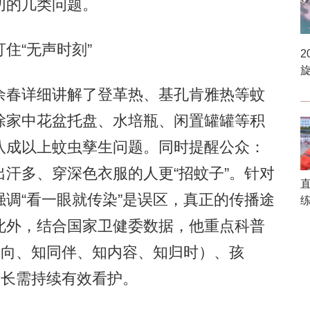
切的几类问题。
“无声时刻”
2
春详细讲解了登革热、基孔肯雅热等蚊
除家中花盆托盘、水培瓶、闲置罐罐等积
八成以上蚊虫孳生问题。同时提醒公众：
汗多、穿深色衣服的人更“招蚊子”。针对
调“看一眼就传染”是误区，真正的传播途
此外，结合国家卫健委数据，他重点科普
去向、知同伴、知内容、知归时）、孩
家长需持续有效看护。