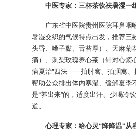
中医专家：三杯茶饮祛暑湿一组
广东省中医院贵州医院耳鼻咽喉
暑湿交织的气候特点出发，推荐三
头昏、嗓子黏、舌苔厚）、天麻菊
痛）、刺梨玫瑰养心茶（针对心烦
病夏治”四法——拍肘窝、拍腘窝
帮助公众排出体内寒湿、缓解夏季不
是“养出来”的，适度出汗、少喝冷
道。
心理专家：给心灵“降降温”从