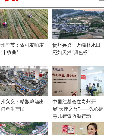
贵州毕节：农机奏响麦
贵州兴义：万峰林水田
“丰收曲”
宛如天然“调色板”
贵州兴义：精酿啤酒出
中国红基会在贵州开
口订单生产忙
展“天使之旅”——先心病
患儿筛查救助行动