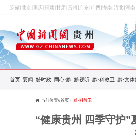
安徽
|
北京
|
重庆
|
福建
|
甘肃
|
贵州
|
广东
|
广西
|
海南
|
河北
|
河南
首页
要闻
黔时政
同心·黔
黔视听
黔·科教卫
黔·文体
当前位置//首页
黔·科教卫
“健康贵州 四季守护