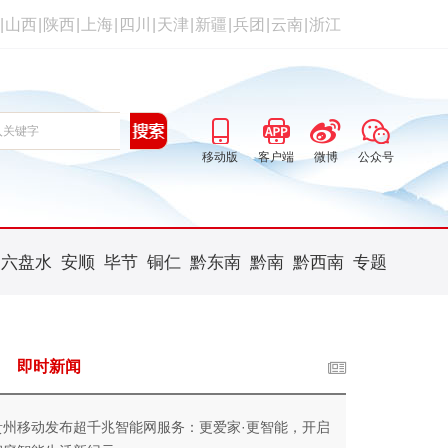
|
山西
|
陕西
|
上海
|
四川
|
天津
|
新疆
|
兵团
|
云南
|
浙江
移动版
客户端
微博
公众号
六盘水
安顺
毕节
铜仁
黔东南
黔南
黔西南
专题
即时新闻
贵州移动发布超千兆智能网服务：更爱家·更智能，开启