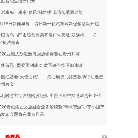
家庭智能生活新纪元
云岩税务：税惠“春风”拂黔绣 非遗传承添动能
5月15日新闻早餐丨贵州新一轮汽车购新促销活动开启
贵阳市乌当区市场监管局开展广告领域“双随机、一公
开”执法检查
2026亚洲皮划艇激流回旋锦标赛在贵州开赛
全线首孔T型梁预制成功 黄百铁路按下加速键
中国红基会“天使之旅”——先心病患儿筛查救助行动走进
贵州兴义
比利时游客突发视网膜脱落 出院后用中文感谢贵州医生
2026贵旅集团文旅融合业务洽谈暨“青绿智游”小车小团产
品发布会即将在北京启幕
黔视界