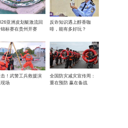
026亚洲皮划艇激流回
反诈知识遇上醇香咖
旋锦标赛在贵州开赛
啡，能有多好玩？
直击！武警工兵救援演
全国防灾减灾宣传周：
练现场
重在预防 赢在备战