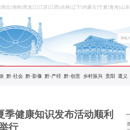
|
湖北
|
湖南
|
黑龙江
|
江苏
|
江西
|
吉林
|
辽宁
|
内蒙古
|
宁夏
|
青海
|
山东
旅
黔·社会
黔·影像
黔·产经
黔·创意
乡村振兴
贵阳
遵义
”夏季健康知识发布活动顺利
举行