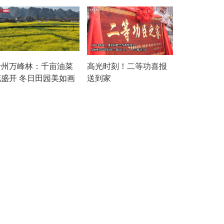
贵州万峰林：千亩油菜
高光时刻！二等功喜报
花盛开 冬日田园美如画
送到家