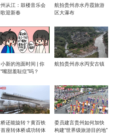
贵州从江：鼓楼音乐会
航拍贵州赤水丹霞旅游
侗歌迎新春
区大瀑布
小新的泡面时间 | 你
航拍贵州赤水丙安古镇
“嘴甜羞耻症”吗？
大桥还能旋转？黄百铁
委员建言贵州如何加快
路首座转体桥成功转体
构建“世界级旅游目的地”