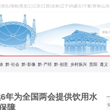
|
湖北
|
湖南
|
黑龙江
|
江苏
|
江西
|
吉林
|
辽宁
|
内蒙古
|
宁夏
|
青海
|
山东
旅
黔·社会
黔·影像
黔·产经
黔·创意
乡村振兴
贵阳
遵义
6年为全国两会提供饮用水
保障