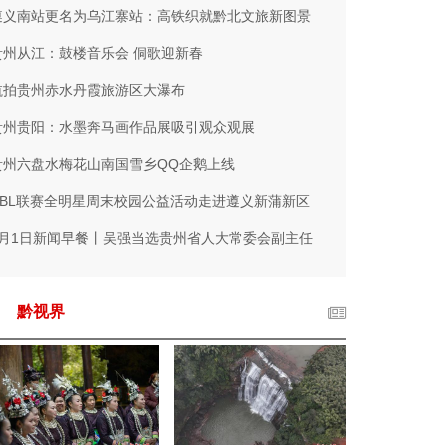
遵义南站更名为乌江寨站：高铁织就黔北文旅新图景
贵州从江：鼓楼音乐会 侗歌迎新春
航拍贵州赤水丹霞旅游区大瀑布
贵州贵阳：水墨奔马画作品展吸引观众观展
贵州六盘水梅花山南国雪乡QQ企鹅上线
NBL联赛全明星周末校园公益活动走进遵义新蒲新区
2月1日新闻早餐丨吴强当选贵州省人大常委会副主任
黔视界