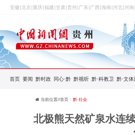
安徽
|
北京
|
重庆
|
福建
|
甘肃
|
贵州
|
广东
|
广西
|
海南
|
河北
|
河南
首页
要闻
黔时政
同心·黔
黔视听
黔·科教卫
黔·文体
当前位置//首页
黔·社会
北极熊天然矿泉水连续