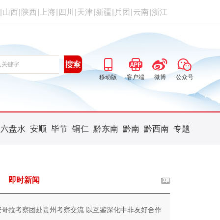
|
山西
|
陕西
|
上海
|
四川
|
天津
|
新疆
|
兵团
|
云南
|
浙江
移动版
客户端
微博
公众号
六盘水
安顺
毕节
铜仁
黔东南
黔南
黔西南
专题
即时新闻
安哥拉考察团赴贵州考察交流 以互鉴深化中非友好合作