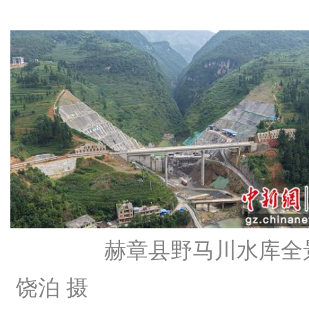
赫章县野马川水库全
饶泊 摄