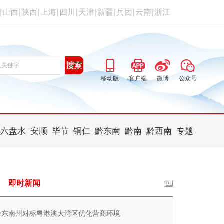
|
山西
|
陕西
|
上海
|
四川
|
天津
|
新疆
|
兵团
|
云南
|
浙江
移动版
客户端
微博
公众号
六盘水
安顺
毕节
铜仁
黔东南
黔南
黔西南
专题
即时新闻
黔东南州对标粤港澳大湾区优化营商环境