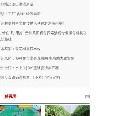
安顺蜡染整出潮流新活
安顺：工厂“含绿” 轻装向新
贵州村史村事文化传播活动在黔东南州举行
从“管住”到“用好” 贵州凤冈税务探索涉税专业服务机构合
规新路径
习水程寨：青花椒喜获丰收
贵州凤冈：乡村集市变身直播间 电商助力农货俏
贵州台江：水上“村BA”篮球赛清凉开赛
演绎反套路婚恋故事 《小芳》官宣定档
黔视界