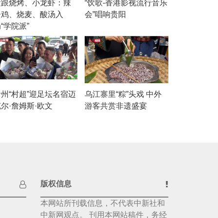
紧跟烧烤、小龙虾：辣
“饮歌-香港影视流行音乐
子鸡、烧麦、酸汤入
会”唱响贵阳
“学院派”
贵州“村超”迎足坛名宿迈
乌江寨里“粽”头戏 中外
尔·詹姆斯·欧文
游客共赏非遗盛宴
版权信息
本网站所刊载信息，不代表中新社和
中新网观点。 刊用本网站稿件，务经