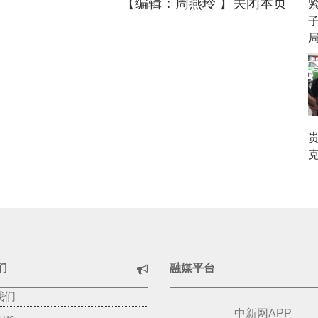
【编辑：周燕玲 】
关闭本页
局
克
们
融媒平台
我们
中新网APP