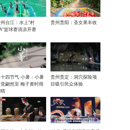
贵州台江：水上“村
贵州贵阳：圣女果丰收
A”篮球赛清凉开赛
二十四节气·小暑：小暑
贵州贵定：洞穴探险项
不觉翩然至 梅子黄时雨
目吸引民众体验
初晴