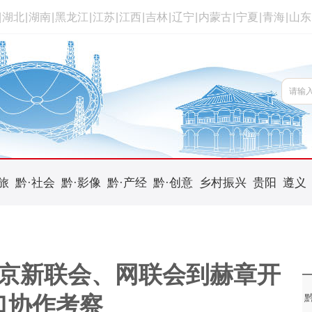
|
湖北
|
湖南
|
黑龙江
|
江苏
|
江西
|
吉林
|
辽宁
|
内蒙古
|
宁夏
|
青海
|
山东
旅
黔·社会
黔·影像
黔·产经
黔·创意
乡村振兴
贵阳
遵义
京新联会、网联会到赫章开
口协作考察