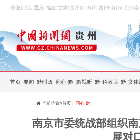
安徽
|
北京
|
重庆
|
福建
|
甘肃
|
贵州
|
广东
|
广西
|
海南
|
河北
|
河南
首页
要闻
黔时政
同心·黔
黔视听
黔·科教卫
黔·文体
当前位置//首页
同心·黔
南京市委统战部组织南
展对