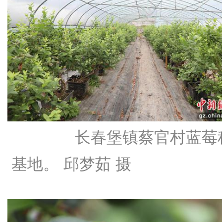
长春堡镇蔡官村蓝莓
基地。 邱梦茹 摄