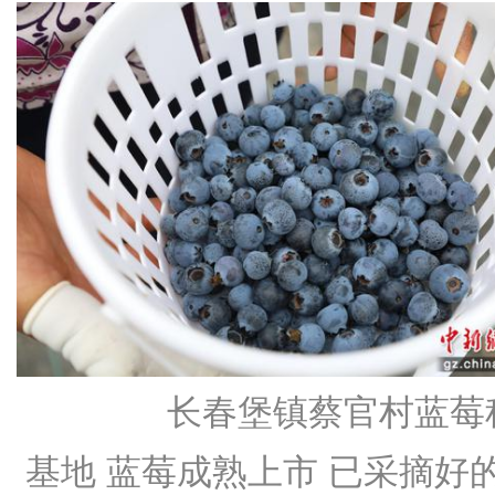
长春堡镇蔡官村蓝莓
基地 蓝莓成熟上市 已采摘好