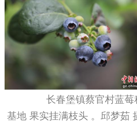
长春堡镇蔡官村蓝莓
基地 果实挂满枝头 。邱梦茹 