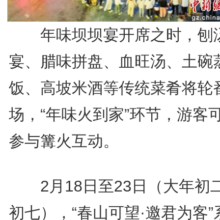
年味坝坝宴开席之时，刨
宴、腊味拼盘、血旺汤、土碗
饭、高坡米酒等传统菜肴将轮
场，“年味火到家”环节，游客
参与篝火互动。
2月18日至23日（大年初
初七），“春山可望·邀君为客”