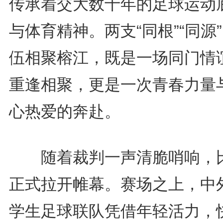
传承着交大数十年的足球运动
与体育精神。两支“同根”“同源
伍相聚榕江，既是一场同门情
重逢相聚，更是一次青春力量
心热爱的奔赴。
随着裁判一声清脆哨响，
正式拉开帷幕。赛场之上，中
学生足球联队凭借年轻活力，