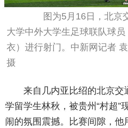
图为5月16日，北京
大学中外大学生足球联队球员
衣）进行射门。中新网记者 
摄
来自几内亚比绍的北京交
学留学生林秋，被贵州“村超”
闹的氛围震撼。比赛间隙，他