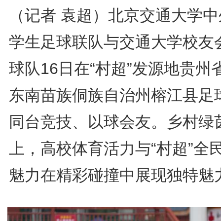
（记者 袁超）北京交通大学中
学生足球联队与交通大学校友
球队16日在“村超”发源地贵州
东南苗族侗族自治州榕江县足
同台竞技、以球会友。乡村绿
上，高校体育活力与“村超”全
魅力在精彩碰撞中展现独特魅