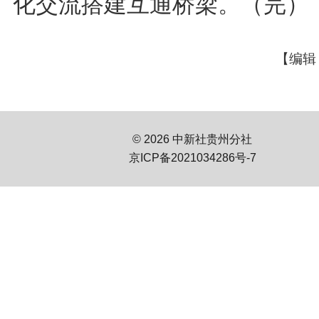
化交流搭建互通桥梁。（完）
【编辑
© 2026 中新社贵州分社
京ICP备2021034286号-7