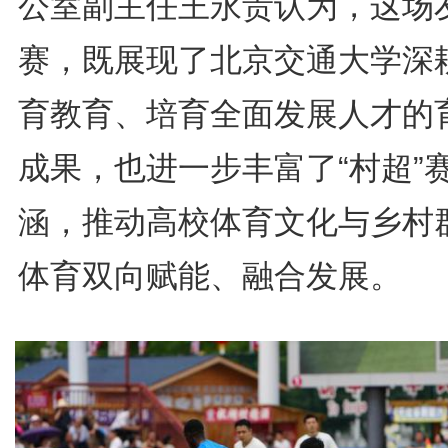
公室副主任王永贵认为，这场
赛，既展现了北京交通大学深
育教育、培育全面发展人才的
成果，也进一步丰富了“村超”
涵，推动高校体育文化与乡村
体育双向赋能、融合发展。