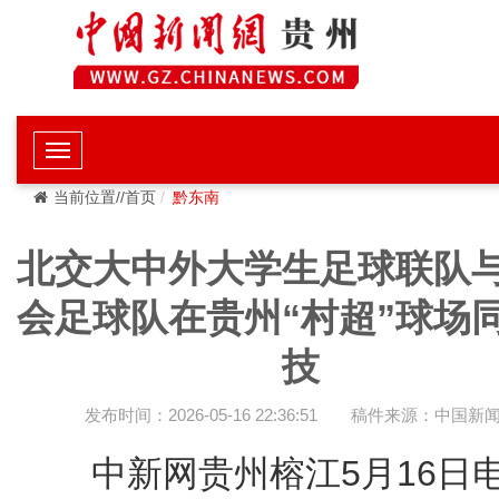
当前位置//首页
黔东南
北交大中外大学生足球联队
会足球队在贵州“村超”球场
技
发布时间：2026-05-16 22:36:51
稿件来源：中国新
中新网贵州榕江5月16日