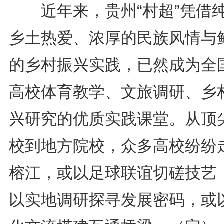
近年来，贵州“村超”凭借
乡土热爱、浓厚的民族风情与
的乡村振兴实践，已然成为全
高校体育教学、文旅调研、乡
兴研究的优质实践课堂。从顶
校到地方院校，众多高校纷纷
榕江，或以足球联谊切磋技艺
以实地调研探寻发展密码，或