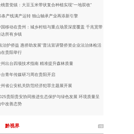
松桃普觉镇：大豆玉米带状复合种植实现“一地双收”
35条产线满产运转 独山轴承产业再添新引擎
中国移动在贵州：城乡村组与重点场景深度覆盖 千兆宽带
通达所有乡镇
“法治护侨益 惠侨助发展”普法宣讲暨侨资企业法治体检活
动在贵阳举行
贵州出台四项技术指南 精准提升森林质量
黔台青年传媒研习周在贵阳开启
贵州省公安机关防范经济犯罪主题展开展
2025贵阳贵安协同推进生态保护与绿色发展 环境质量呈
稳中改善态势
黔视界