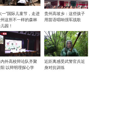
“六一”国际儿童节，走进
贵州高坡乡：这些孩子
贵州这所不一样的森林
用苗语唱响强军战歌
幼儿园！
海内外高校辩论队齐聚
近距离感受武警官兵近
贵阳 以辩明理探心学
身对抗训练