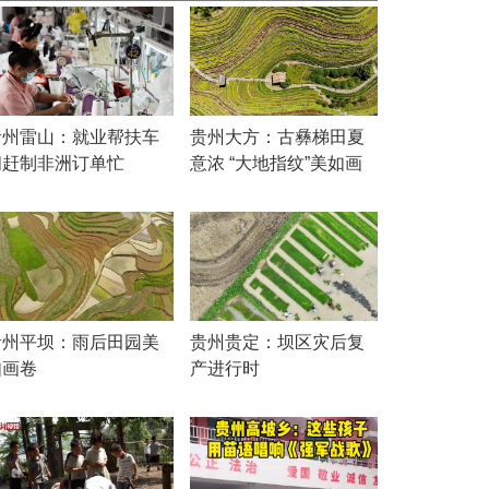
贵州雷山：就业帮扶车
贵州大方：古彝梯田夏
间赶制非洲订单忙
意浓 “大地指纹”美如画
贵州平坝：雨后田园美
贵州贵定：坝区灾后复
如画卷
产进行时