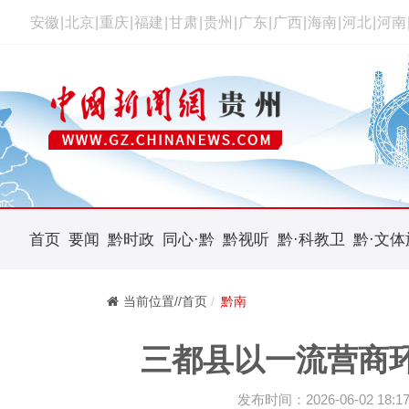
安徽
|
北京
|
重庆
|
福建
|
甘肃
|
贵州
|
广东
|
广西
|
海南
|
河北
|
河南
首页
要闻
黔时政
同心·黔
黔视听
黔·科教卫
黔·文体
当前位置//首页
黔南
三都县以一流营商
发布时间：2026-06-02 18:17