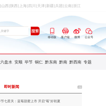
|
山西
|
陕西
|
上海
|
四川
|
天津
|
新疆
|
兵团
|
云南
|
浙江
移动版
客户端
微博
公众号
六盘水
安顺
毕节
铜仁
黔东南
黔南
黔西南
专题
即时新闻
毕节七星关：蓝莓甜蜜上市 开启“莓”好初夏