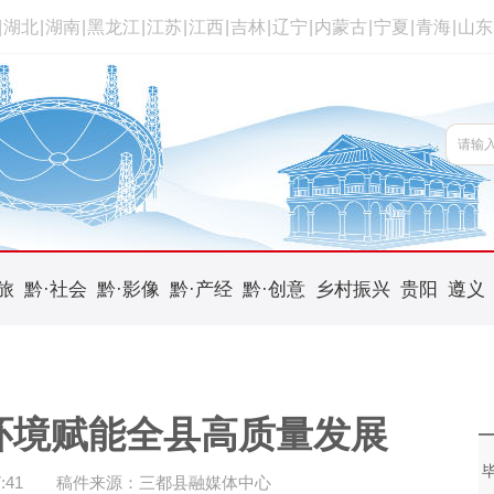
|
湖北
|
湖南
|
黑龙江
|
江苏
|
江西
|
吉林
|
辽宁
|
内蒙古
|
宁夏
|
青海
|
山东
旅
黔·社会
黔·影像
黔·产经
黔·创意
乡村振兴
贵阳
遵义
环境赋能全县高质量发展
:41
稿件来源：三都县融媒体中心