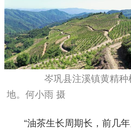
岑巩县注溪镇黄精种
地。何小雨 摄
“油茶生长周期长，前几年