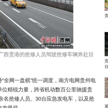
广西贵港的抢修人员驾驶抢修车辆奔赴目
全网一盘棋”统一调度，南方电网贵州电
单位精锐力量，跨省机动数百公里驰援贵
0余名抢修人员、30台应急发电车，以及抢
电攻坚战。