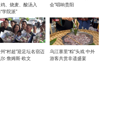
子鸡、烧麦、酸汤入
会”唱响贵阳
“学院派”
贵州“村超”迎足坛名宿迈
乌江寨里“粽”头戏 中外
尔·詹姆斯·欧文
游客共赏非遗盛宴