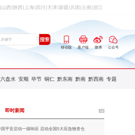
|
山西
|
陕西
|
上海
|
四川
|
天津
|
新疆
|
兵团
|
云南
|
浙江
移动版
客户端
微博
公众号
六盘水
安顺
毕节
铜仁
黔东南
黔南
黔西南
专题
即时新闻
中国平安启动一级响应 启动全国5大应急物资仓