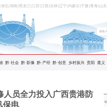
|
湖北
|
湖南
|
黑龙江
|
江苏
|
江西
|
吉林
|
辽宁
|
内蒙古
|
宁夏
|
青海
|
山东
旅
黔·社会
黔·影像
黔·产经
黔·创意
乡村振兴
贵阳
遵义
抢修人员全力投入广西贵港防
汛保电