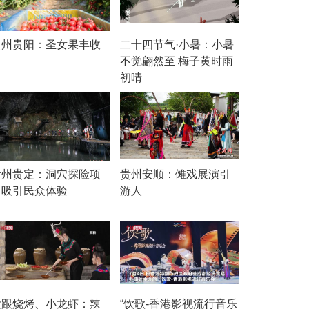
贵州贵阳：圣女果丰收
二十四节气·小暑：小暑
不觉翩然至 梅子黄时雨
初晴
贵州贵定：洞穴探险项
贵州安顺：傩戏展演引
目吸引民众体验
游人
紧跟烧烤、小龙虾：辣
“饮歌-香港影视流行音乐