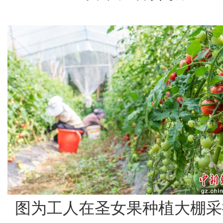
图为工人在圣女果种植大棚采