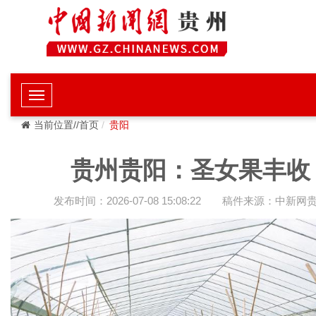
当前位置//首页
贵阳
贵州贵阳：圣女果丰收
发布时间：2026-07-08 15:08:22
稿件来源：中新网