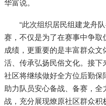
华富说。
“此次组织居民组建龙舟队
赛，不仅是为了在赛事中争取
成绩，更重要的是丰富群众文
活、传承弘扬民俗文化。接下
社区将继续做好全方位后勤保
助力队员安心备战、备赛，全
战，充分展现燎原社区群众积