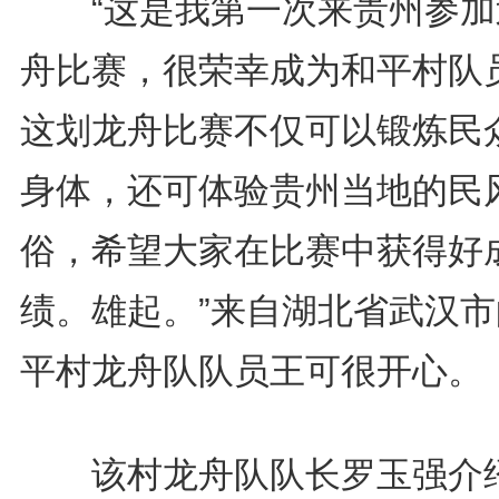
“这是我第一次来贵州参加
舟比赛，很荣幸成为和平村队
这划龙舟比赛不仅可以锻炼民
身体，还可体验贵州当地的民
俗，希望大家在比赛中获得好
绩。雄起。”来自湖北省武汉市
平村龙舟队队员王可很开心。
该村龙舟队队长罗玉强介