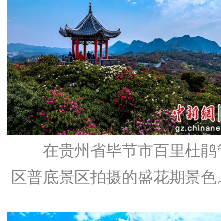
在贵州省毕节市百里杜鹃
区普底景区拍摄的盛花期景色