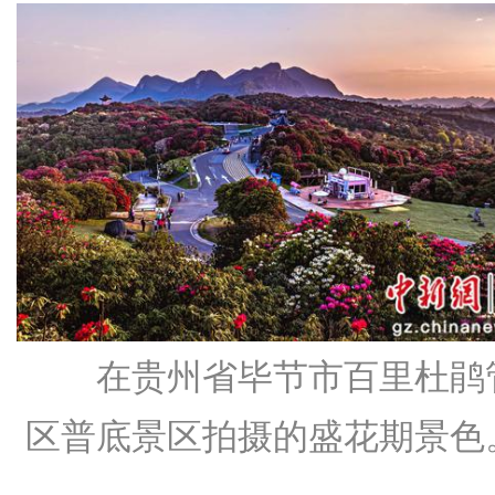
在贵州省毕节市百里杜鹃
区普底景区拍摄的盛花期景色