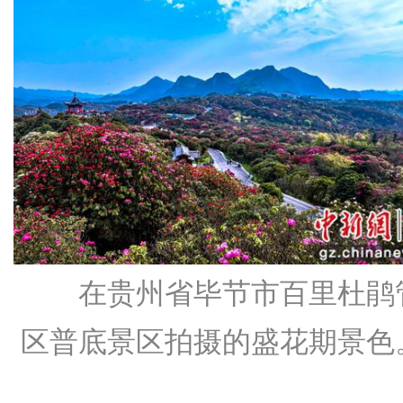
在贵州省毕节市百里杜鹃
区普底景区拍摄的盛花期景色