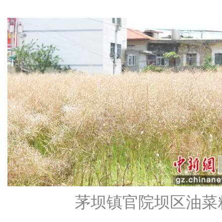
茅坝镇官院坝区油菜