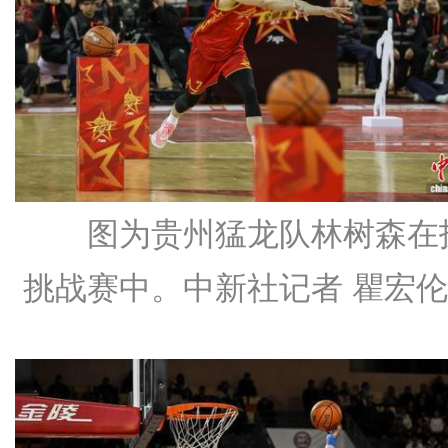
图为贵州猛龙队林树森在
挑战赛中。中新社记者 瞿宏伦