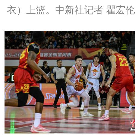
衣）上篮。中新社记者 瞿宏伦