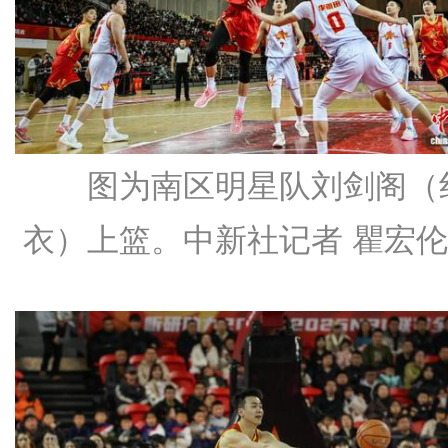
图为南区明星队刘剑阁（
衣）上篮。中新社记者 瞿宏伦