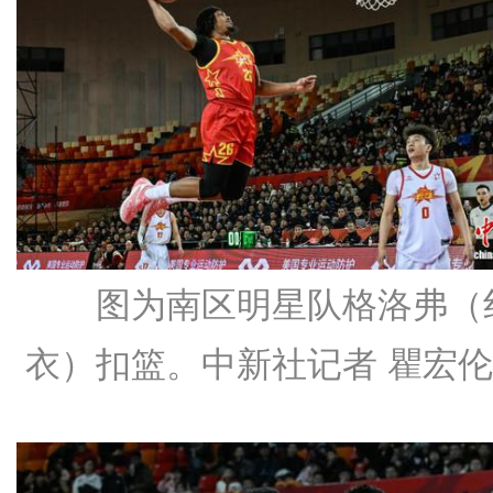
图为南区明星队格洛弗（
衣）扣篮。中新社记者 瞿宏伦