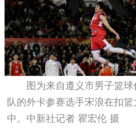
图为来自遵义市男子篮球
队的外卡参赛选手宋浪在扣篮
中。中新社记者 瞿宏伦 摄