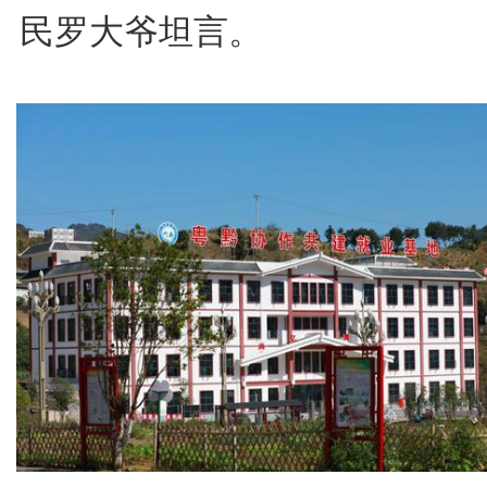
民罗大爷坦言。