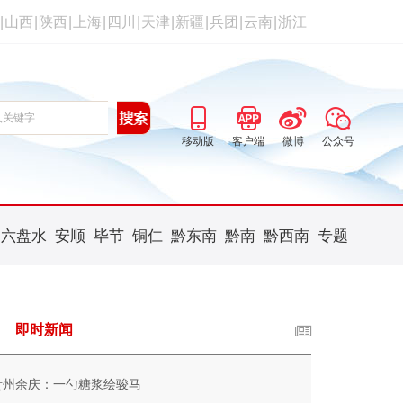
|
山西
|
陕西
|
上海
|
四川
|
天津
|
新疆
|
兵团
|
云南
|
浙江
移动版
客户端
微博
公众号
六盘水
安顺
毕节
铜仁
黔东南
黔南
黔西南
专题
即时新闻
贵州余庆：一勺糖浆绘骏马