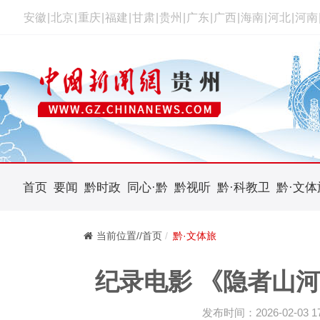
安徽
|
北京
|
重庆
|
福建
|
甘肃
|
贵州
|
广东
|
广西
|
海南
|
河北
|
河南
首页
要闻
黔时政
同心·黔
黔视听
黔·科教卫
黔·文体
当前位置//首页
黔·文体旅
纪录电影 《隐者山
发布时间：2026-02-03 17: