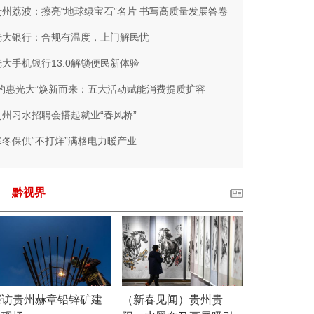
贵州荔波：擦亮“地球绿宝石”名片 书写高质量发展答卷
光大银行：合规有温度，上门解民忧
光大手机银行13.0解锁便民新体验
“约惠光大”焕新而来：五大活动赋能消费提质扩容
贵州习水招聘会搭起就业“春风桥”
寒冬保供“不打烊”满格电力暖产业
黔视界
探访贵州赫章铅锌矿建
（新春见闻）贵州贵