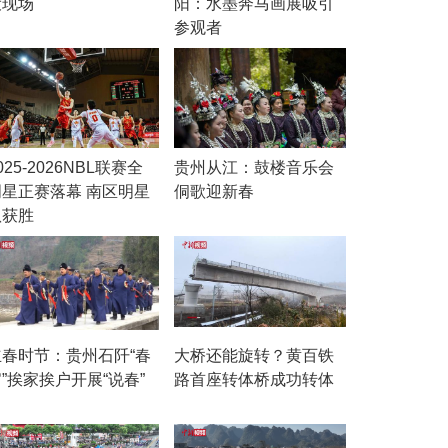
设现场
阳：水墨奔马画展吸引
参观者
025-2026NBL联赛全
贵州从江：鼓楼音乐会
明星正赛落幕 南区明星
侗歌迎新春
队获胜
立春时节：贵州石阡“春
大桥还能旋转？黄百铁
”挨家挨户开展“说春”
路首座转体桥成功转体