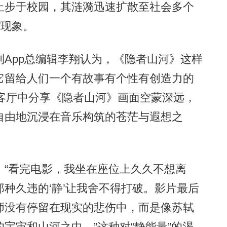
步于校园，其涟漪迅速扩散至社会多个
”现象。
pp总编辑李翔认为，《隐者山河》这样
它留给人们一个有故事有个性有创造力的
会客厅中分享《隐者山河》画面空蒙深远，
自由地沉浸在音乐构筑的苍茫与遐想之
“看完电影，我坐在座位上久久不想离
种久违的‘静’让我舍不得打破。影片最后
师没有停留在现实的悲伤中，而是像苏轼
宇宙和山河之中。”这种对“静能量”的渴