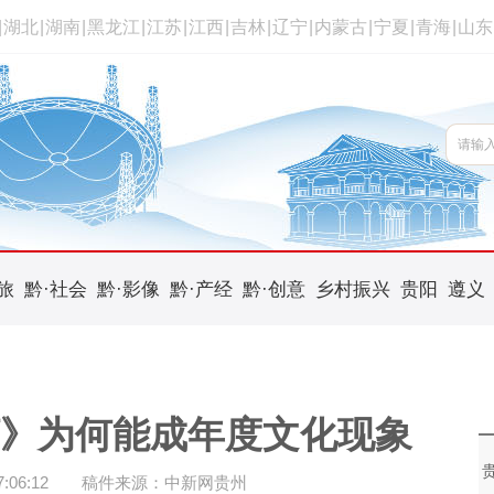
|
湖北
|
湖南
|
黑龙江
|
江苏
|
江西
|
吉林
|
辽宁
|
内蒙古
|
宁夏
|
青海
|
山东
旅
黔·社会
黔·影像
黔·产经
黔·创意
乡村振兴
贵阳
遵义
河》为何能成年度文化现象
06:12
稿件来源：中新网贵州