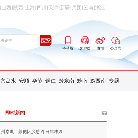
|
山西
|
陕西
|
上海
|
四川
|
天津
|
新疆
|
兵团
|
云南
|
浙江
移动版
客户端
微博
公众号
六盘水
安顺
毕节
铜仁
黔东南
黔南
黔西南
专题
即时新闻
贵州岑巩：蕨粑忆乡愁 冬日年味浓