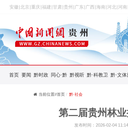
安徽
|
北京
|
重庆
|
福建
|
甘肃
|
贵州
|
广东
|
广西
|
海南
|
河北
|
河南
首页
要闻
黔时政
同心·黔
黔视听
黔·科教卫
黔·文体
当前位置//首页
黔·社会
第二届贵州林业
发布时间：2026-02-04 11:14