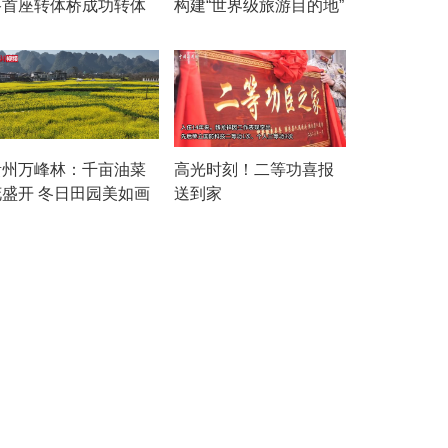
路首座转体桥成功转体
构建“世界级旅游目的地”
贵州万峰林：千亩油菜
高光时刻！二等功喜报
花盛开 冬日田园美如画
送到家