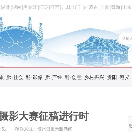
|
湖北
|
湖南
|
黑龙江
|
江苏
|
江西
|
吉林
|
辽宁
|
内蒙古
|
宁夏
|
青海
|
山东
旅
黔·社会
黔·影像
黔·产经
黔·创意
乡村振兴
贵阳
遵义
摄影大赛征稿进行时
:51
稿件来源：贵州日报天眼新闻