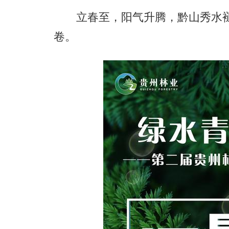
立春至，阳气升腾，黔山秀水褪
卷。