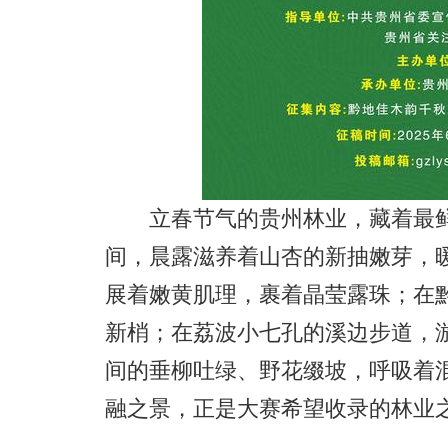
立春节气的贵州林业，藏着最鲜
间，晨露滋养着山杏的新抽嫩芽，
展着嫩黄肌理，裹着晶莹露珠；在
新梢；在荔波小七孔的溪边步道，
间的垂柳吐绿、野花缀坡，呼吸着
融之景，正是大赛希望收录的林业