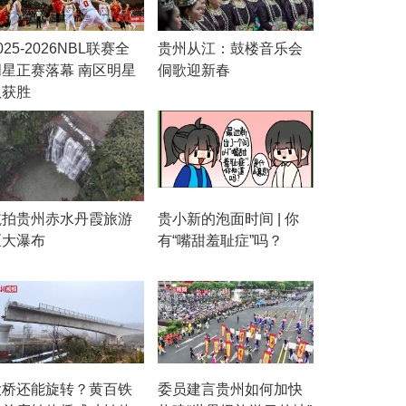
025-2026NBL联赛全
贵州从江：鼓楼音乐会
明星正赛落幕 南区明星
侗歌迎新春
队获胜
航拍贵州赤水丹霞旅游
贵小新的泡面时间 | 你
区大瀑布
有“嘴甜羞耻症”吗？
大桥还能旋转？黄百铁
委员建言贵州如何加快