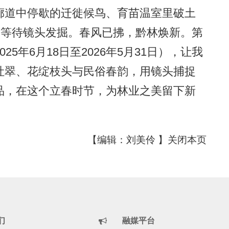
道中停歇的迁徙候鸟、育苗温室里破土
惊喜，等待镜头发掘。春风已拂，黔林焕新。第
5年6月18日至2026年5月31日），让我
吐翠、花绽枝头与民俗春韵，用镜头捕捉
品，在这个立春时节，为林业之美留下新
【编辑：刘美伶 】
关闭本页
们
融媒平台