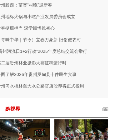
贵州黔西：苗寨“村晚”迎新春
贵州地标火锅与小吃产业发展委员会成立
青春挺膺担当 深学细悟践初心
（寻味中华｜节令）立春万象新 旧俗催农时
“贵州河流日1+2行动”2025年度总结交流会举行
第二届贵州林业摄影大赛征稿进行时
一图了解2026年贵州罗甸县十件民生实事
贵州习水桃林至大水公路官店段即将正式投用
黔视界