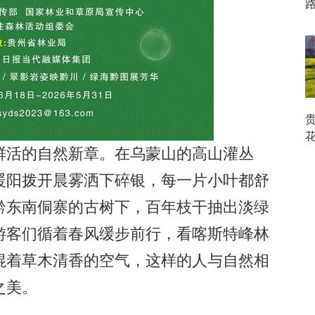
活的自然新章。在乌蒙山的高山灌丛
暖阳拨开晨雾洒下碎银，每一片小叶都舒
黔东南侗寨的古树下，百年枝干抽出淡绿
游客们循着春风缓步前行，看喀斯特峰林
混着草木清香的空气，这样的人与自然相
之美。