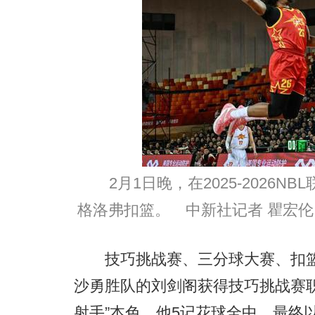
2月1日晚，在2025-2026
格洛弗扣篮。 中新社记者 瞿宏伦
技巧挑战赛、三分球大赛、扣篮
沙勇胜队的刘剑阁获得技巧挑战赛
射手”本色，他5记花球全中，最终