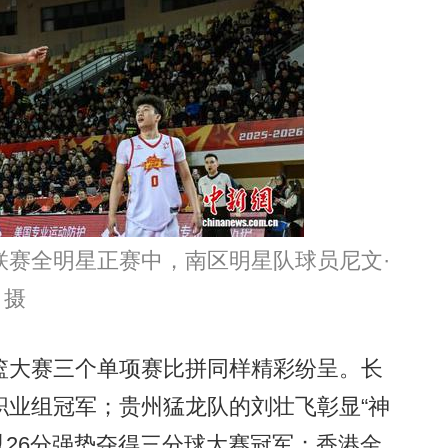
NBL联赛全明星正赛中，南区明星队球员尼文·
 摄
大赛三个单项赛比拼同样精彩纷呈。长
职业组冠军；贵州猛龙队的刘壮飞彰显“神
以26分强势夺得三分球大赛冠军；香港金