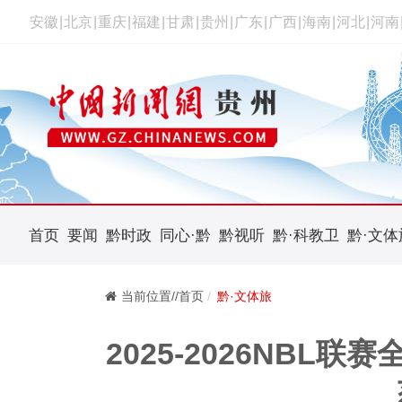
安徽
|
北京
|
重庆
|
福建
|
甘肃
|
贵州
|
广东
|
广西
|
海南
|
河北
|
河南
首页
要闻
黔时政
同心·黔
黔视听
黔·科教卫
黔·文体
当前位置//首页
黔·文体旅
2025-2026NBL