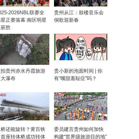
025-2026NBL联赛全
贵州从江：鼓楼音乐会
明星正赛落幕 南区明星
侗歌迎新春
队获胜
航拍贵州赤水丹霞旅游
贵小新的泡面时间 | 你
区大瀑布
有“嘴甜羞耻症”吗？
大桥还能旋转？黄百铁
委员建言贵州如何加快
路首座转体桥成功转体
构建“世界级旅游目的地”