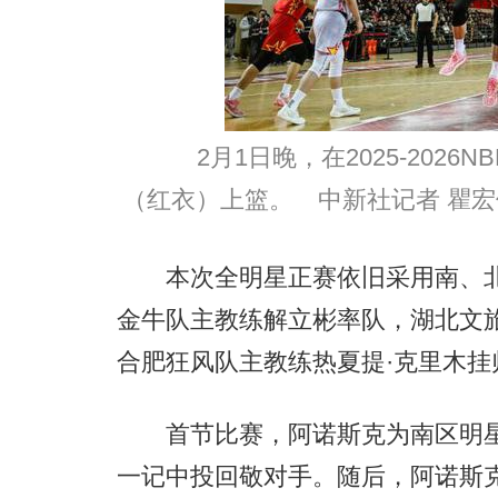
2月1日晚，在2025-202
（红衣）上篮。 中新社记者 瞿宏
本次全明星正赛依旧采用南、北
金牛队主教练解立彬率队，湖北文
合肥狂风队主教练热夏提·克里木
首节比赛，阿诺斯克为南区明星
一记中投回敬对手。随后，阿诺斯