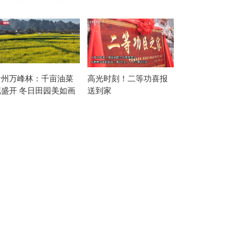
贵州万峰林：千亩油菜
高光时刻！二等功喜报
花盛开 冬日田园美如画
送到家