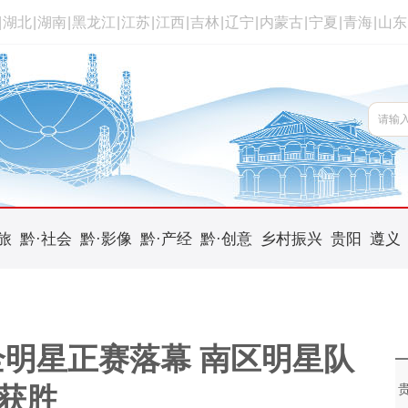
|
湖北
|
湖南
|
黑龙江
|
江苏
|
江西
|
吉林
|
辽宁
|
内蒙古
|
宁夏
|
青海
|
山东
旅
黔·社会
黔·影像
黔·产经
黔·创意
乡村振兴
贵阳
遵义
联赛全明星正赛落幕 南区明星队
获胜