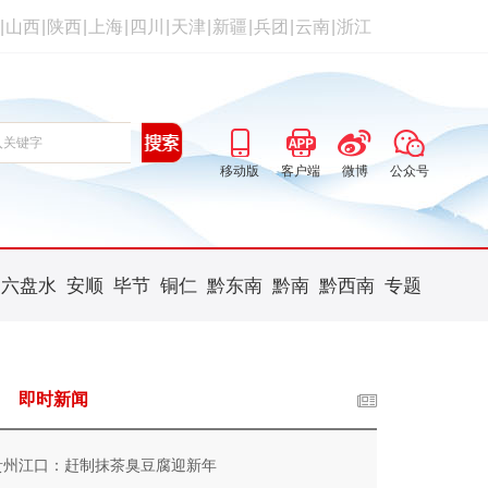
|
山西
|
陕西
|
上海
|
四川
|
天津
|
新疆
|
兵团
|
云南
|
浙江
移动版
客户端
微博
公众号
六盘水
安顺
毕节
铜仁
黔东南
黔南
黔西南
专题
即时新闻
贵州江口：赶制抹茶臭豆腐迎新年